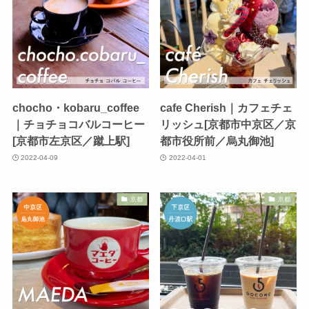
chocho・kobaru_coffee
cafe Cherish｜カフェチェ
｜チョチョコバルコーヒー
リッシュ[京都市中京区／京
[京都市左京区／蹴上駅]
都市役所前／烏丸御池]
2022-04-09
2022-04-01
京都
京都