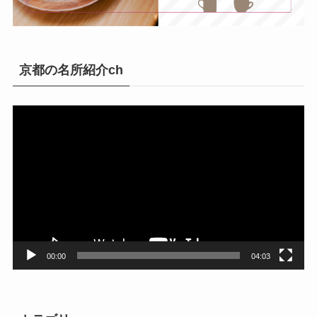
京都の名所紹介ch
動
画
プ
レ
ー
ヤ
ー
00:00
04:03