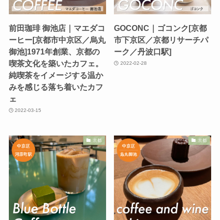
前田珈琲 御池店｜マエダコ
GOCONC｜ゴコンク[京都
ーヒー[京都市中京区／烏丸
市下京区／京都リサーチパ
御池]1971年創業、京都の
ーク／丹波口駅]
喫茶文化を築いたカフェ。
2022-02-28
純喫茶をイメージする温か
みを感じる落ち着いたカフ
ェ
2022-03-15
京都
京都