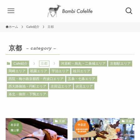
ホーム
Cafe紹介
京都
京都
– category –
Cafe紹介
京都
河原町・烏丸・二条城エリア
京都駅エリア
岡崎エリア
祇園エリア
宇治エリア
桂川エリア
西院・梅小路京都西・丹波口エリア
五条・七条エリア
西大路御池・円町エリア
京田辺エリア
伏見エリア
洛北・御所・下鴨エリア
京都
京都