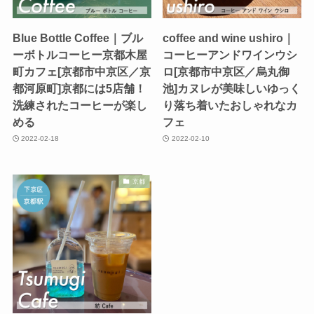
Blue Bottle Coffee｜ブル
coffee and wine ushiro｜
ーボトルコーヒー京都木屋
コーヒーアンドワインウシ
町カフェ[京都市中京区／京
ロ[京都市中京区／烏丸御
都河原町]京都には5店舗！
池]カヌレが美味しいゆっく
洗練されたコーヒーが楽し
り落ち着いたおしゃれなカ
める
フェ
2022-02-18
2022-02-10
京都